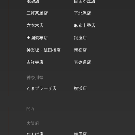
池袋店
自由が丘店
三軒茶屋店
下北沢店
六本木店
麻布十番店
田園調布店
銀座店
神楽坂・飯田橋店
新宿店
吉祥寺店
表参道店
神奈川県
たまプラーザ店
横浜店
関西
大阪府
なんば店
梅田店