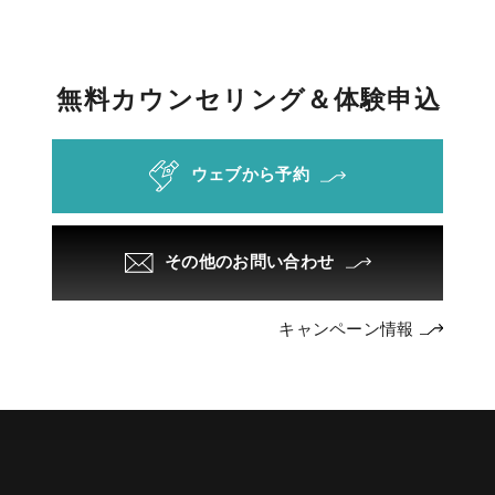
無
料
カ
ウ
ン
セ
リ
ン
グ
＆
体
験
申
込
ウェブから予約
その他のお問い合わせ
キャンペーン情報