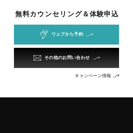
無
料
カ
ウ
ン
セ
リ
ン
グ
＆
体
験
申
込
ウェブから予約
その他のお問い合わせ
キャンペーン情報