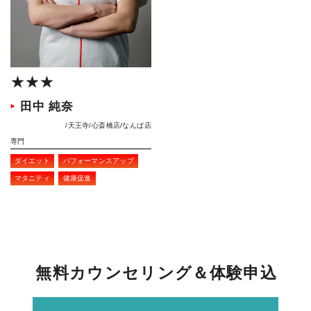
★★★
田中 純奈
天王寺
心斎橋店
なんば店
専門
ダイエット
パフォーマンスアップ
マタニティ
健康促進
無
料
カ
ウ
ン
セ
リ
ン
グ
＆
体
験
申
込