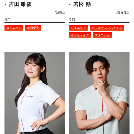
吉田 唯依
若松 励
池袋店
吉祥寺店
専門
専門
ダイエット
健康促進
ダイエット
パフォーマンスアップ
ボディメイク
マタニティ