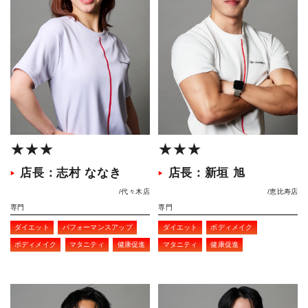
★★★
★★★
店長：志村 ななき
店長：新垣 旭
代々木店
恵比寿店
専門
専門
ダイエット
パフォーマンスアップ
ダイエット
ボディメイク
ボディメイク
マタニティ
健康促進
マタニティ
健康促進