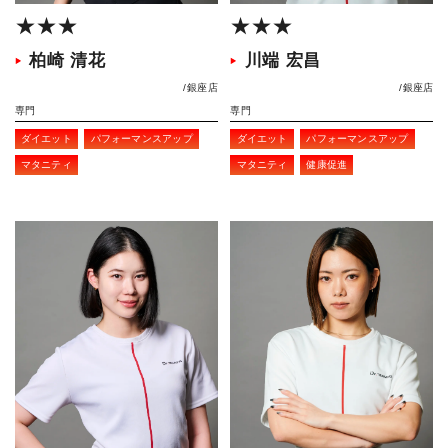
★★★
★★★
柏崎 清花
川端 宏昌
銀座店
銀座店
専門
専門
ダイエット
パフォーマンスアップ
ダイエット
パフォーマンスアップ
マタニティ
マタニティ
健康促進