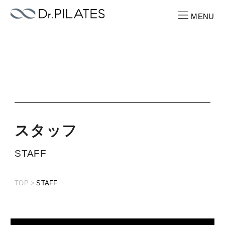
s
MENU
CONTACT
お問い合わせ
RECRUIT
求人情報
ス
タ
ッ
フ
ABOUT
STAFF
ピラティスパーソナル
TOP
STAFF
LOCATION
店舗一覧
PRICE