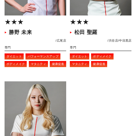
★★★
★★★
勝野 未来
松田 聖羅
広尾店
渋谷店
中目黒店
専門
専門
ダイエット
パフォーマンスアップ
ダイエット
ボディメイク
ボディメイク
マタニティ
健康促進
マタニティ
健康促進