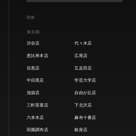
関東
東京都
渋谷店
代々木店
恵比寿本店
広尾店
目黒店
五反田店
中目黒店
学芸大学店
池袋店
自由が丘店
三軒茶屋店
下北沢店
六本木店
麻布十番店
田園調布店
銀座店