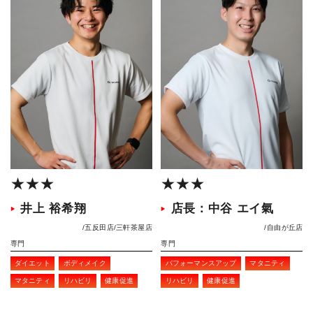
★★★
★★★
井上 裕希翔
店長：中谷 エイ氣
五反田店
三軒茶屋店
自由が丘店
専門
専門
ダイエット
ボディメイク
パフォーマンスアップ
マタニティ
マタニティ
リハビリ
健康促進
リハビリ
健康促進