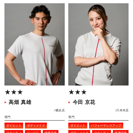
★★★
★★★
高畑 真雄
今田 京花
横浜店
六本木店
専門
専門
ダイエット
ボディメイク
ダイエット
パフォーマンスアップ
マタニティ
リハビリ
健康促進
ボディメイク
マタニティ
健康促進