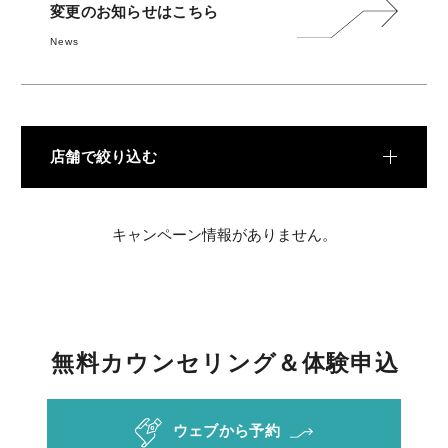
料金
変更のお知らせはこちら
News
REVIEW
お客様の声
COLUMN
コラム
店舗で絞り込む
キャンペーン情報がありません。
無
料
カ
ウ
ン
セ
リ
ン
グ
＆
体
験
申
込
ウェブから予約