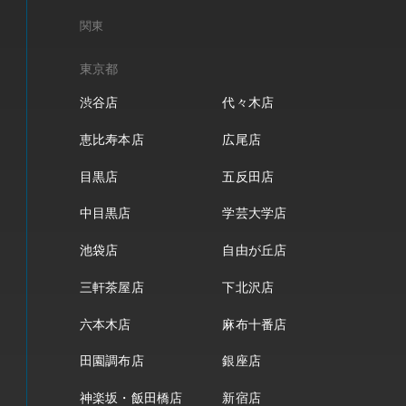
関東
東京都
渋谷店
代々木店
恵比寿本店
広尾店
目黒店
五反田店
中目黒店
学芸大学店
池袋店
自由が丘店
三軒茶屋店
下北沢店
六本木店
麻布十番店
田園調布店
銀座店
神楽坂・飯田橋店
新宿店