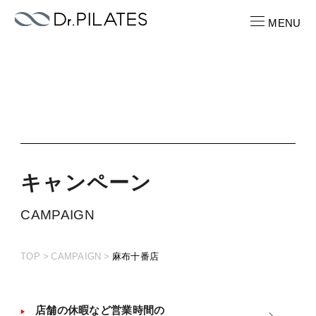
MENU
CONTACT
お問い合わせ
RECRUIT
求人情報
キ
ャ
ン
ペ
ー
ン
ABOUT
CAMPAIGN
ピラティスパーソナル
TOP
CAMPAIGN
麻布十番店
LOCATION
店舗一覧
PRICE
店舗の休暇など営業時間の