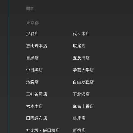
関東
東京都
渋谷店
代々木店
恵比寿本店
広尾店
目黒店
五反田店
中目黒店
学芸大学店
池袋店
自由が丘店
三軒茶屋店
下北沢店
六本木店
麻布十番店
田園調布店
銀座店
神楽坂・飯田橋店
新宿店