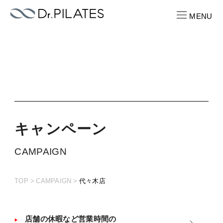
MENU
CONTACT
お問い合わせ
RECRUIT
求人情報
キ
ャ
ン
ペ
ー
ン
ABOUT
CAMPAIGN
ピラティスパーソナル
TOP
CAMPAIGN
代々木店
LOCATION
店舗一覧
PRICE
店舗の休暇など営業時間の