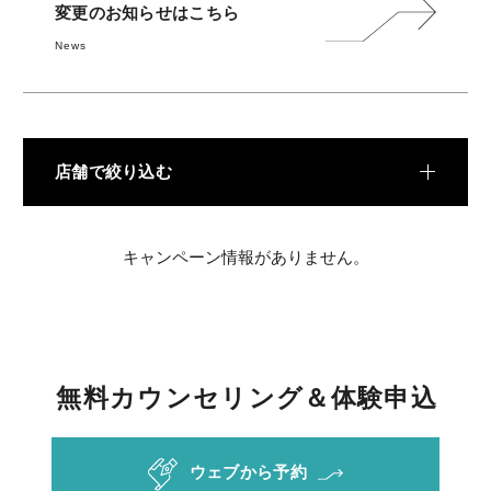
料金
変更のお知らせはこちら
News
REVIEW
お客様の声
COLUMN
コラム
店舗で絞り込む
キャンペーン情報がありません。
無
料
カ
ウ
ン
セ
リ
ン
グ
＆
体
験
申
込
ウェブから予約