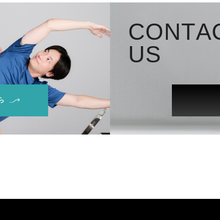
C
O
N
T
A
U
S
ら