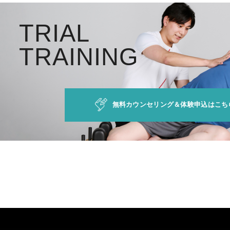
T
R
I
A
L
T
R
A
I
N
I
N
G
無料カウンセリング＆体験申込はこち