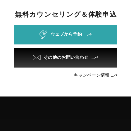
無
料
カ
ウ
ン
セ
リ
ン
グ
＆
体
験
申
込
ウェブから予約
その他のお問い合わせ
キャンペーン情報