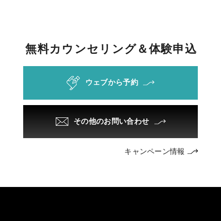
無
料
カ
ウ
ン
セ
リ
ン
グ
＆
体
験
申
込
ウェブから予約
その他のお問い合わせ
キャンペーン情報