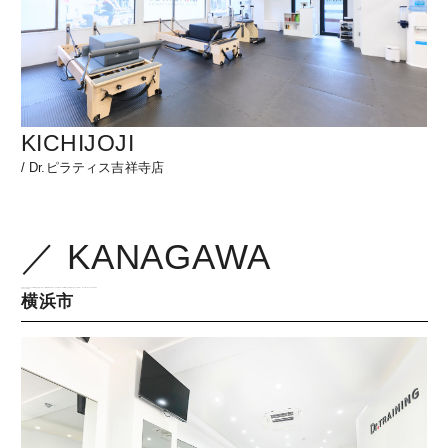
KICHIJOJI
/
Dr.ピラティス吉祥寺店
／ KANAGAWA
/home/xb326372/drtraining.jp/public_html/drpilates/wp-content/themes/drtraining2/pilates/page-pilates_location.php on line
347
" class="ward">
横浜市