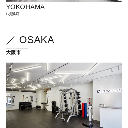
YOKOHAMA
/
横浜店
／ OSAKA
/home/xb326372/drtraining.jp/public_html/drpilates/wp-content/themes/drtraining2/pilates/page-pilates_location.php on line
381
" class="ward">
大阪市