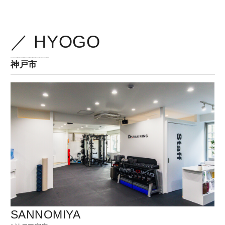
／ HYOGO
/home/xb326372/drtraining.jp/public_html/drpilates/wp-content/themes/drtraining2/pilates/page-pilates_location.php on line
462
" class="ward">
神戸市
SANNOMIYA