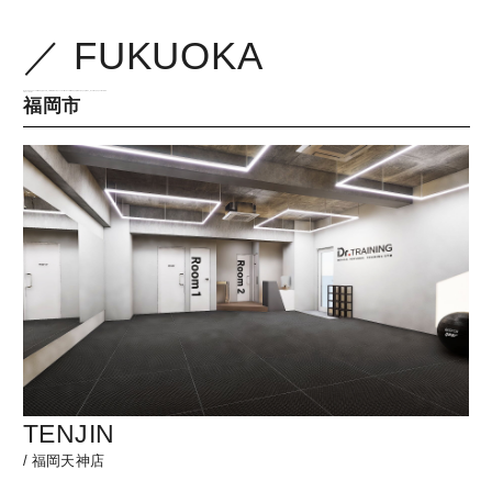
／ FUKUOKA
/home/xb326372/drtraining.jp/public_html/drpilates/wp-content/themes/drtraining2/pilates/page-pilates_location.php on line
501
" class="ward">
福岡市
TENJIN
/
福岡天神店