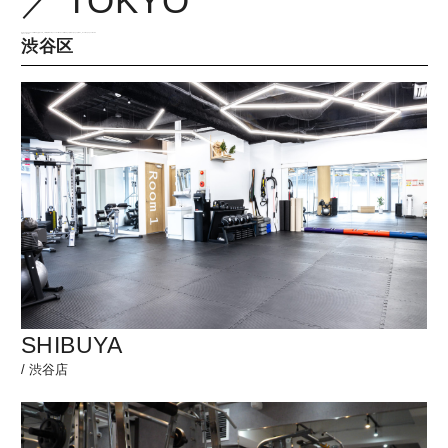
／ TOKYO
料金
/home/xb326372/drtraining.jp/public_html/drpilates/wp-content/themes/drtraining2/pilates/page-pilates_location.php on line
47
" class="ward">
渋谷区
REVIEW
お客様の声
COLUMN
コラム
SHIBUYA
/
渋谷店