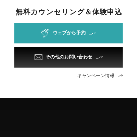
無
料
カ
ウ
ン
セ
リ
ン
グ
＆
体
験
申
込
ウェブから予約
その他のお問い合わせ
キャンペーン情報