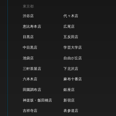
東京都
渋谷店
代々木店
恵比寿本店
広尾店
目黒店
五反田店
中目黒店
学芸大学店
池袋店
自由が丘店
三軒茶屋店
下北沢店
六本木店
麻布十番店
田園調布店
銀座店
神楽坂・飯田橋店
新宿店
吉祥寺店
表参道店