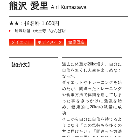
熊沢 愛里
Airi Kumazawa
★★：指名料 1,650円
所属店舗 /天王寺 /なんば店
ダイエット
ボディメイク
健康促進
過去に体重が20kg増え、自分に
【紹介文】
自信を無くし人生を楽しめなく
なった。
ダイエットやトレーニングを始
めたが、間違ったトレーニング
や食事方法で体調を崩してしま
った事をきっかけに勉強を始
め、健康的に20kgの減量に成
功！
そこから自分に自信を持てるよ
うになり「この気持ちを多くの
方に届けたい」「間違った方法