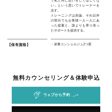
で私と同じ思いをしてほしくな
い」という思いでトレーナーを
志す。
トレーニングは勿論、それ以外
の部分でもお客様一人一人にあ
った提案と、誰よりも寄り添っ
たサポートを提供する。
・栄養コンシェルジュ2つ星
【保有資格】
無
料
カ
ウ
ン
セ
リ
ン
グ
＆
体
験
申
込
ウェブから予約