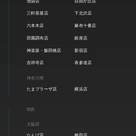
池袋店
自由が丘店
三軒茶屋店
下北沢店
六本木店
麻布十番店
田園調布店
銀座店
神楽坂・飯田橋店
新宿店
吉祥寺店
表参道店
神奈川県
たまプラーザ店
横浜店
関西
大阪府
なんば店
梅田店