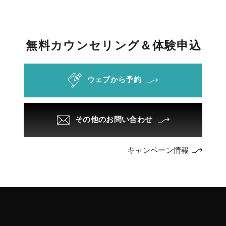
無
料
カ
ウ
ン
セ
リ
ン
グ
＆
体
験
申
込
ウェブから予約
その他のお問い合わせ
キャンペーン情報