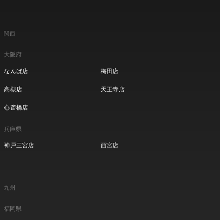
関西
大阪府
なんば店
梅田店
高槻店
天王寺店
心斎橋店
兵庫県
神戸三宮店
西宮店
九州
福岡県