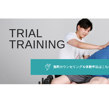
T
R
I
A
L
T
R
A
I
N
I
N
G
無料カウンセリング＆体験申込はこち