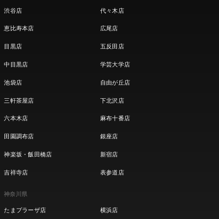
渋谷店
代々木店
恵比寿本店
広尾店
目黒店
五反田店
中目黒店
学芸大学店
池袋店
自由が丘店
三軒茶屋店
下北沢店
六本木店
麻布十番店
田園調布店
銀座店
神楽坂・飯田橋店
新宿店
吉祥寺店
表参道店
神奈川県
たまプラーザ店
横浜店