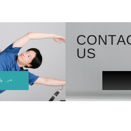
C
O
N
T
A
U
S
ら