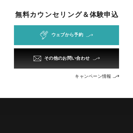
無
料
カ
ウ
ン
セ
リ
ン
グ
＆
体
験
申
込
ウェブから予約
その他のお問い合わせ
キャンペーン情報