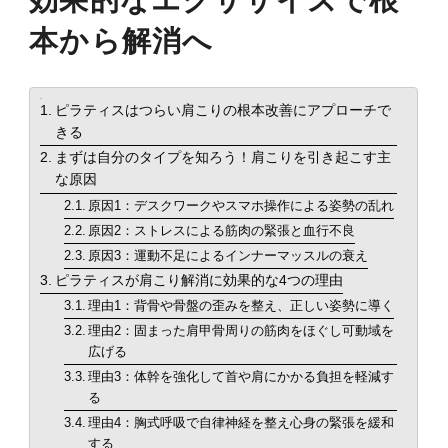
効果的なエクササイズで根
本から解消へ
目次
ピラティスはつらい肩こりの根本改善にアプローチで
きる
まずは自分のタイプを知ろう！肩こりを引き起こす主
な原因
原因1：デスクワークやスマホ操作による姿勢の乱れ
原因2：ストレスによる筋肉の緊張と血行不良
原因3：運動不足によるインナーマッスルの衰え
ピラティスが肩こり解消に効果的な4つの理由
理由1：背骨や骨盤の歪みを整え、正しい姿勢に導く
理由2：固まった肩甲骨周りの筋肉をほぐし可動域を
広げる
理由3：体幹を強化して首や肩にかかる負担を軽減す
る
理由4：胸式呼吸で自律神経を整え心身の緊張を緩和
する