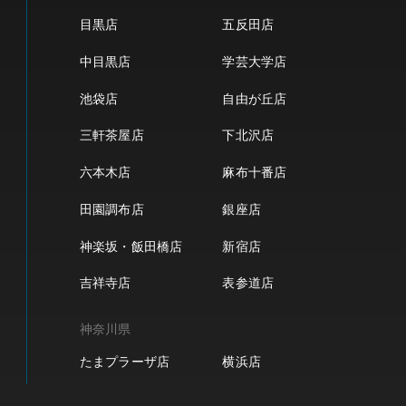
目黒店
五反田店
中目黒店
学芸大学店
池袋店
自由が丘店
三軒茶屋店
下北沢店
六本木店
麻布十番店
田園調布店
銀座店
神楽坂・飯田橋店
新宿店
吉祥寺店
表参道店
神奈川県
たまプラーザ店
横浜店