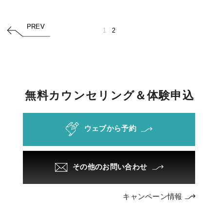
PREV
PREV
1
2
無
料
カ
ウ
ン
セ
リ
ン
グ
＆
体
験
申
込
ウェブから予約
その他のお問い合わせ
キャンペーン情報