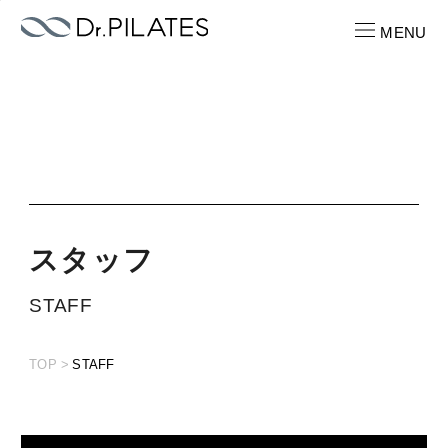
s
MENU
CONTACT
お問い合わせ
RECRUIT
求人情報
ス
タ
ッ
フ
ABOUT
STAFF
ピラティスパーソナル
TOP
STAFF
LOCATION
店舗一覧
PRICE