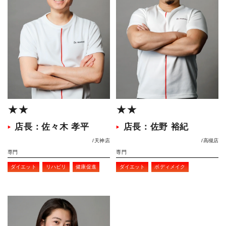
★★
★★
店長：佐々木 孝平
店長：佐野 裕紀
天神店
高槻店
専門
専門
ダイエット
リハビリ
健康促進
ダイエット
ボディメイク