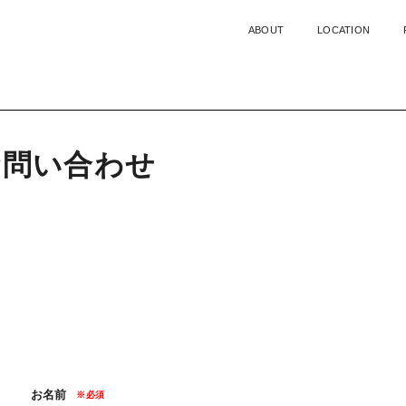
ABOUT
LOCATION
お
問
い
合
わ
せ
お名前