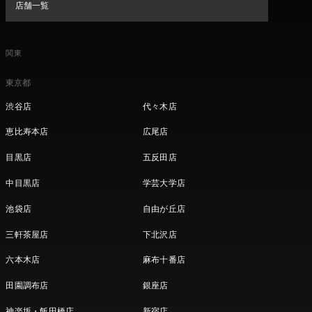
店舗一覧
関東
東京都
渋谷店
代々木店
恵比寿本店
広尾店
目黒店
五反田店
中目黒店
学芸大学店
池袋店
自由が丘店
三軒茶屋店
下北沢店
六本木店
麻布十番店
田園調布店
銀座店
神楽坂・飯田橋店
新宿店