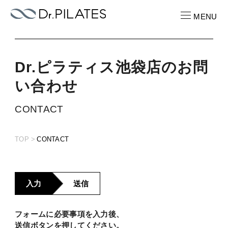
MENU
Dr.ピラティス
池袋店
の
お
問
CONTACT
お問い合わせ
い
合
わ
せ
CONTACT
RECRUIT
求人情報
TOP
CONTACT
ABOUT
ピラティスパーソナル
入力
送信
LOCATION
店舗一覧
フォームに必要事項を入力後、
PRICE
送信ボタンを押してください。