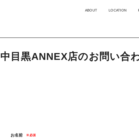
ABOUT
LOCATION
中目黒ANNEX店
の
お
問
い
合
お名前