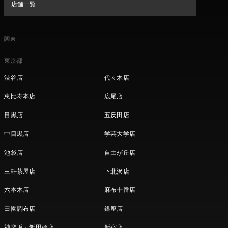
店舗一覧
関東
東京都
渋谷店
代々木店
恵比寿本店
広尾店
目黒店
五反田店
中目黒店
学芸大学店
池袋店
自由が丘店
三軒茶屋店
下北沢店
六本木店
麻布十番店
田園調布店
銀座店
神楽坂・飯田橋店
新宿店