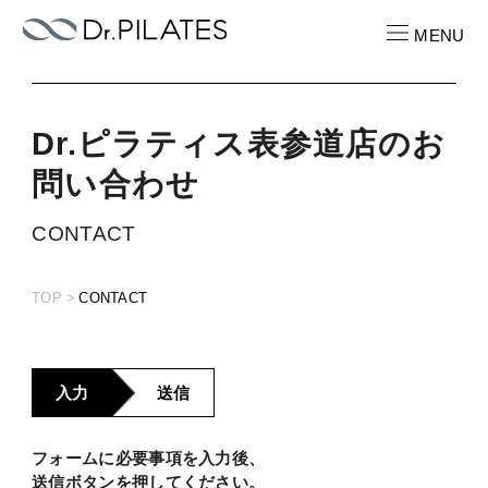
MENU
Dr.ピラティス
表参道店
の
お
CONTACT
お問い合わせ
問
い
合
わ
せ
CONTACT
RECRUIT
求人情報
TOP
CONTACT
ABOUT
ピラティスパーソナル
入力
送信
LOCATION
店舗一覧
フォームに必要事項を入力後、
PRICE
送信ボタンを押してください。