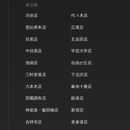
東京都
渋谷店
代々木店
恵比寿本店
広尾店
目黒店
五反田店
中目黒店
学芸大学店
池袋店
自由が丘店
三軒茶屋店
下北沢店
六本木店
麻布十番店
田園調布店
銀座店
神楽坂・飯田橋店
新宿店
吉祥寺店
表参道店