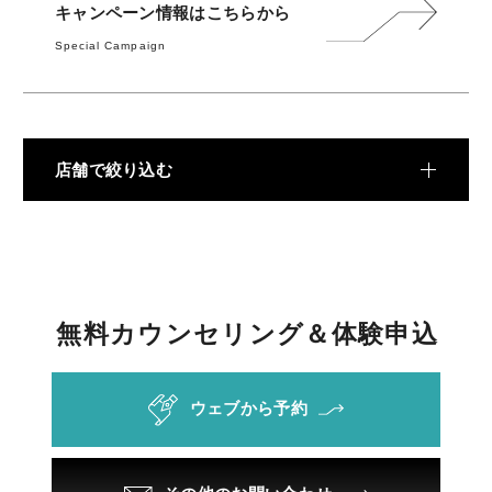
料金
キャンペーン情報はこちらから
Special Campaign
REVIEW
お客様の声
COLUMN
コラム
店舗で絞り込む
無
料
カ
ウ
ン
セ
リ
ン
グ
＆
体
験
申
込
ウェブから予約