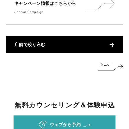
料金
キャンペーン情報はこちらから
Special Campaign
REVIEW
お客様の声
COLUMN
コラム
店舗で絞り込む
NEXT
無
料
カ
ウ
ン
セ
リ
ン
グ
＆
体
験
申
込
ウェブから予約