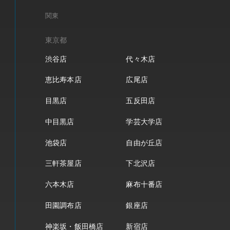
関東
東京都
渋谷店
代々木店
恵比寿本店
広尾店
目黒店
五反田店
中目黒店
学芸大学店
池袋店
自由が丘店
三軒茶屋店
下北沢店
六本木店
麻布十番店
田園調布店
銀座店
神楽坂・飯田橋店
新宿店